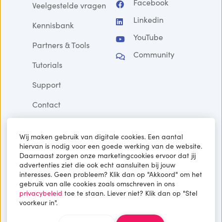
Facebook
Veelgestelde vragen
Linkedin
Kennisbank
YouTube
Partners & Tools
Community
Tutorials
Support
Contact
Wij maken gebruik van digitale cookies. Een aantal
hiervan is nodig voor een goede werking van de website.
Schrijf je in voor niet zomaar een
Daarnaast zorgen onze marketingcookies ervoor dat jij
nieuwsbrief
advertenties ziet die ook echt aansluiten bij jouw
interesses. Geen probleem? Klik dan op "Akkoord" om het
gebruik van alle cookies zoals omschreven in ons
Ontvang echt waardevolle tips
privacybeleid
toe te staan. Liever niet? Klik dan op "Stel
voorkeur in".