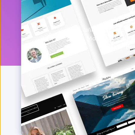
V
Wil jij je focusse
Maatos-site uitb
pro