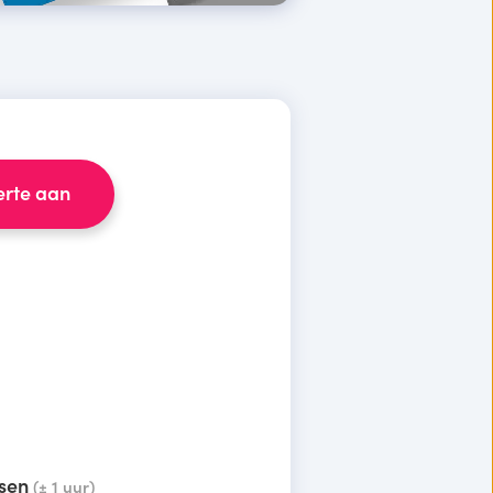
erte aan
tsen
(± 1 uur)