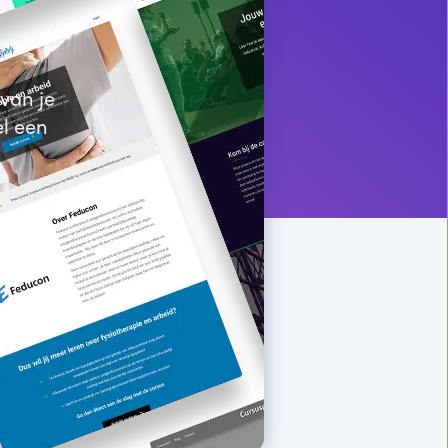
van je
l een