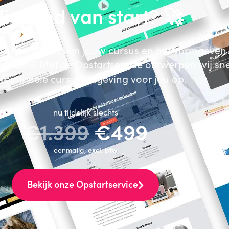
liegend van start? 🚀
n op het maken van jouw cursus en het vormgeven 
esteden? Met de Opstartservice ontwerpen wij sne
fessionele cursusomgeving voor jou op.
nu tijdelijk slechts
€1.399
€499
eenmalig,
excl. btw
Bekijk onze Opstartservice