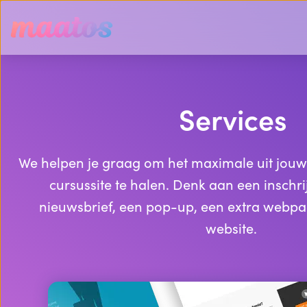
Services
We helpen je graag om het maximale uit jouw
cursussite te halen. Denk aan een inschrij
nieuwsbrief, een pop-up, een extra webpagi
website.