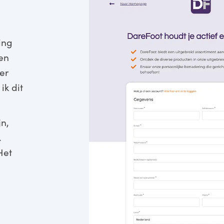
ing
den
er
ik dit
jn,
.
Het