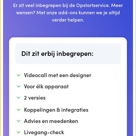
Er zit veel inbegrepen bij de Opstartservice. Meer
wensen? Met onze add-ons kunnen we je altijd
verder helpen.
Dit zit erbij inbegrepen:
Videocall met een designer
Voor élk apparaat
2 versies
Koppelingen & integraties
Advies en meedenken
Livegang-check