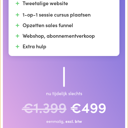
Tweetalige website
1-op-1 sessie cursus plaatsen
Opzetten sales funnel
Webshop, abonnementverkoop
Extra hulp
nu tijdelijk slechts
€1.399
€499
eenmalig,
excl. btw