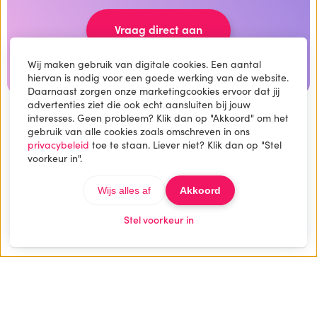
Vraag direct aan
Wij maken gebruik van digitale cookies. Een aantal
hiervan is nodig voor een goede werking van de website.
Daarnaast zorgen onze marketingcookies ervoor dat jij
advertenties ziet die ook echt aansluiten bij jouw
interesses. Geen probleem? Klik dan op "Akkoord" om het
gebruik van alle cookies zoals omschreven in ons
privacybeleid
toe te staan. Liever niet? Klik dan op "Stel
Dit vonden andere instructeurs
voorkeur in".
Wijs alles af
Akkoord
We hebben al voor
100+ instructeurs
een
professionele cursussite ontworpen. Daar zijn we best
Stel voorkeur in
trots op. Bekijk hier een aantal mooie resultaten.