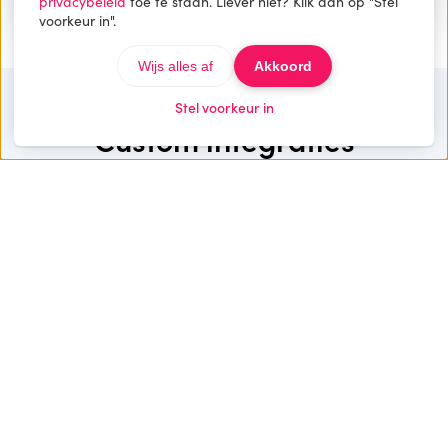
privacybeleid
toe te staan. Liever niet? Klik dan op "Stel
voorkeur in".
Wijs alles af
Akkoord
Stel voorkeur in
Custom integraties
Met onze maatwerk oplossingen wordt jouw
omgeving uniek van onze standaard oplossingen. Jij
focust je op jouw platform, cursussen en groei — wij
op de techniek.
Meertaligheid