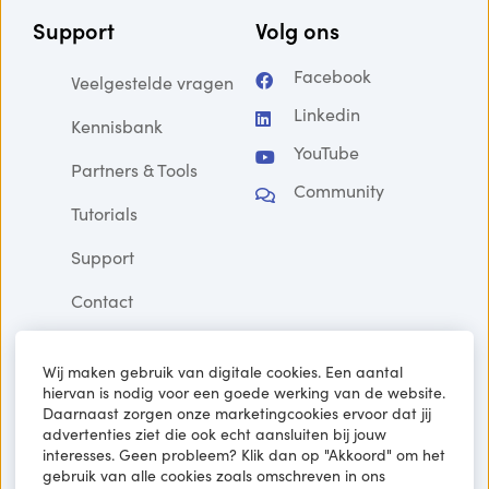
Support
Volg ons
Facebook
Veelgestelde vragen
Linkedin
Kennisbank
YouTube
Partners & Tools
Community
Tutorials
Support
Contact
Wij maken gebruik van digitale cookies. Een aantal
hiervan is nodig voor een goede werking van de website.
Schrijf je in voor niet zomaar een
Daarnaast zorgen onze marketingcookies ervoor dat jij
nieuwsbrief
advertenties ziet die ook echt aansluiten bij jouw
interesses. Geen probleem? Klik dan op "Akkoord" om het
gebruik van alle cookies zoals omschreven in ons