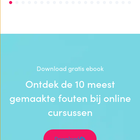
1
2
3
4
5
6
7
8
9
10
11
12
13
14
Download gratis ebook
Ontdek de 10 meest
gemaakte fouten bij online
cursussen
Download