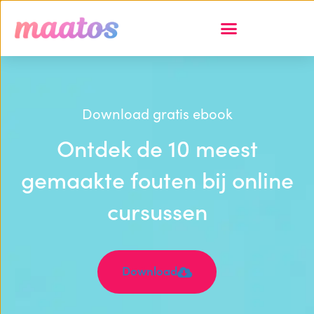
Download gratis ebook
Ontdek de 10 meest
gemaakte fouten bij online
cursussen
Download