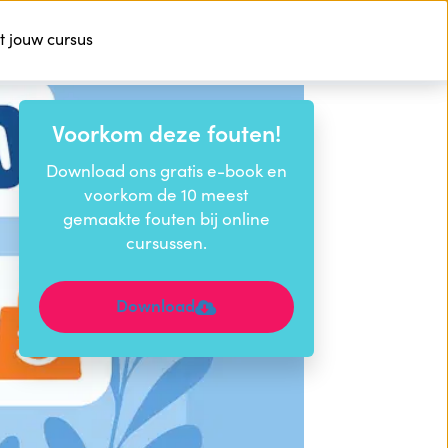
t jouw cursus
Voorkom deze fouten!
Download ons gratis e-book en
voorkom de 10 meest
gemaakte fouten bij online
cursussen.
Download