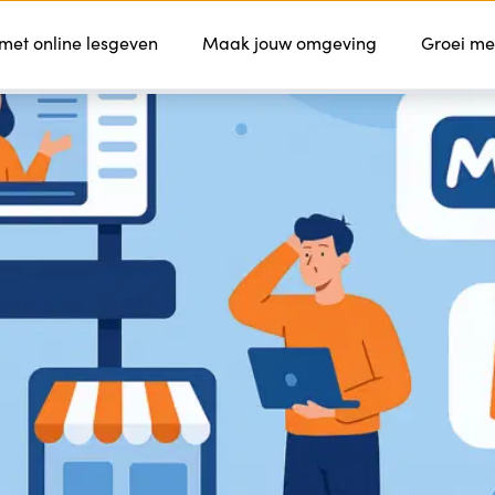
 met online lesgeven
Kenmerken
Maak jouw omgeving
Services
Prijzen
Groei me
Contact