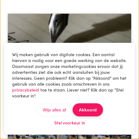
Wij maken gebruik van digitale cookies. Een aantal
hiervan is nodig voor een goede werking van de website.
Daarnaast zorgen onze marketingcookies ervoor dat jij
advertenties ziet die ook echt aansluiten bij jouw
interesses. Geen probleem? Klik dan op "Akkoord" om het
gebruik van alle cookies zoals omschreven in ons
Het maken van een script voor
privacybeleid
toe te staan. Liever niet? Klik dan op "Stel
instructievideo’s
voorkeur in".
Wijs alles af
Akkoord
Stel voorkeur in